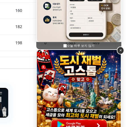
160
0
1,385
363
182
0
1,424
534
198
0
1,383
469
오늘 하루 보지 않기
×