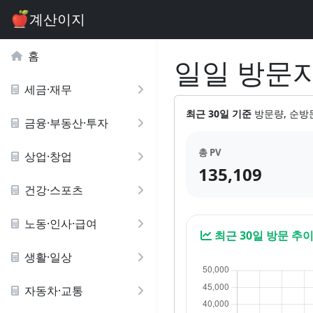
계산이지
홈
일일 방문
세금·재무
최근 30일 기준
방문량, 순방
금융·부동산·투자
총 PV
상업·창업
135,109
건강·스포츠
노동·인사·급여
최근 30일 방문 추
생활·일상
자동차·교통