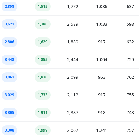
1,772
1,086
637
2,858
1,515
2,589
1,033
598
3,622
1,380
1,889
917
632
2,806
1,629
2,444
1,004
729
3,448
1,855
2,099
963
762
3,062
1,830
2,112
917
755
3,029
1,733
2,387
918
743
3,305
1,911
2,067
1,241
757
3,308
1,999