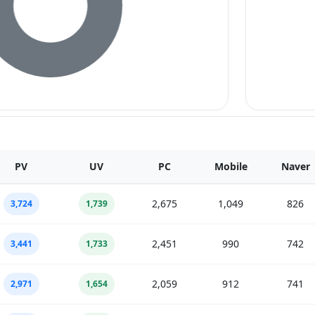
PV
UV
PC
Mobile
Naver
2,675
1,049
826
3,724
1,739
2,451
990
742
3,441
1,733
2,059
912
741
2,971
1,654