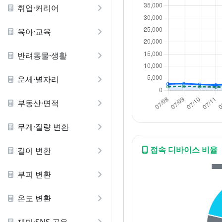
취업·커리어
육아·교육
반려동물·생활
운세·별자리
부동산·면적
무게·질량 변환
접속 디바이스 비율
길이 변환
부피 변환
온도 변환