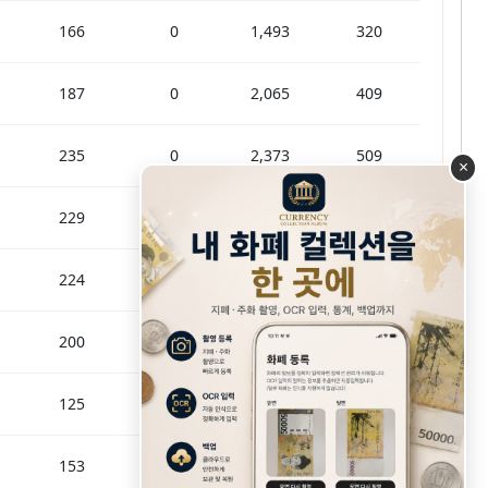
166
0
1,493
320
187
0
2,065
409
235
0
2,373
509
×
229
0
2,080
409
224
0
1,061
421
200
0
1,433
459
125
0
1,645
214
153
0
1,299
250