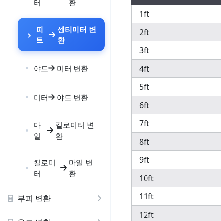
터
환
1ft
피
센티미터 변
2ft
트
환
3ft
야드
미터 변환
4ft
5ft
미터
야드 변환
6ft
7ft
마
킬로미터 변
일
환
8ft
9ft
킬로미
마일 변
터
환
10ft
11ft
부피 변환
12ft