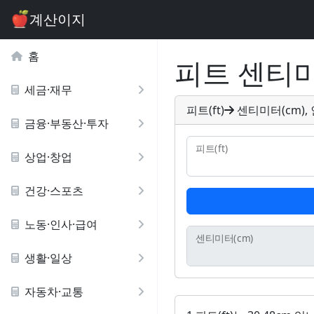
계산이지
홈
피트 센티
세금·재무
피트(ft)
센티미터(cm), 인
금융·부동산·투자
피트
(ft)
상업·창업
건강·스포츠
노동·인사·급여
센티미터
(cm)
생활·일상
자동차·교통