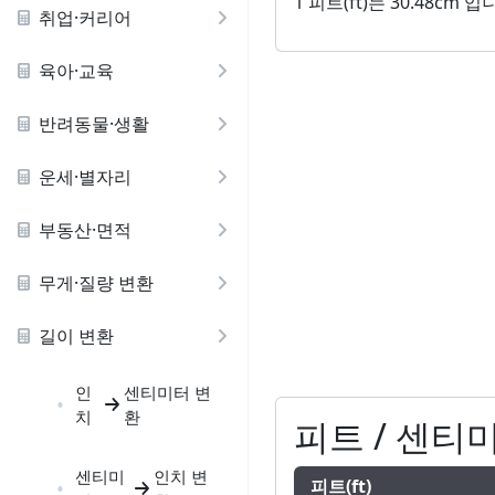
1 피트(ft)는 30.48c
취업·커리어
육아·교육
반려동물·생활
운세·별자리
부동산·면적
무게·질량 변환
길이 변환
인
센티미터 변
치
환
피트 / 센티
센티미
인치 변
피트(ft)