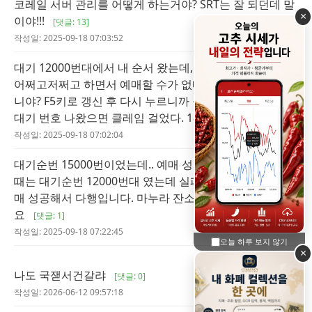
코레일 서버 관리를 어떻게 하는거야? SRT는 잘 되던데 말
×
이야!!!
[댓글: 13]
작성일: 2025-09-18 07:03:52
대기 12000번대에서 내 순서 왔는데, 무슨 개발자모드가
어쩌고저쩌고 하면서 예매할 수가 없네요. 이거 미친거 아
니야? F5키로 갱신 후 다시 누르니까 들어가지네요. 다시
대기 번호 나왔으면 클레임 걸었다. 18
[댓글: 5]
작성일: 2025-09-18 07:02:04
대기순번 15000번이었는데.. 예매 성공입니다. SRT 예매
때는 대기순번 12000번대 였는데 실패했네요. ktx 라도 예
매 성공해서 다행입니다. 마누라 잔소리는 안들을 것 같네
요
[댓글: 1]
작성일: 2025-09-18 07:22:45
오늘 하루 보지 않기
×
나도 국잳서건갈랴
[댓글: 0]
작성일: 2026-06-12 09:57:18